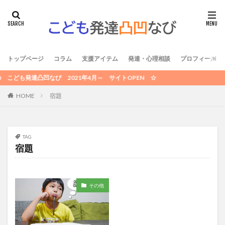
トップページ
コラム
支援アイテム
発達・心理相談
プロフィール /
も発達凸凹なび 2021年4月～ サイトOPEN ☆
HOME
宿題
TAG
宿題
その他