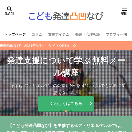
トップページ
コラム
支援アイテム
発達・心理相談
プロフィール /
2021年4月～ サイトOPEN ☆
発達支援について学ぶ 無料メー
ル講座
まずは アトリエルアルの公式 LINE を追加。だれでも気軽に受
講できます。
くわしくはこちら
【こども発達凸凹なび】を主催する≪アトリエ ルアル≫では、