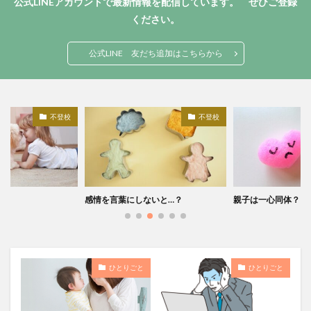
公式LINEアカウントで最新情報を配信しています。 ぜひご登録
ください。
公式LINE 友だち追加はこちらから
不登校
不登校
る
感情を言葉にしないと…？
親子は一心同体？！
ひとりごと
ひとりごと