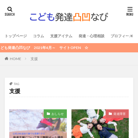
トップページ
コラム
支援アイテム
発達・心理相談
プロフィール /
凸凹なび 2021年4月～ サイトOPEN ☆
HOME
支援
TAG
支援
おしらせ
発達障害