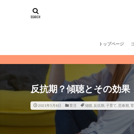
トップページ
反抗期？傾聴とその効果
2021年5月8日
育児
傾聴
,
反抗期
,
子育て
,
思春期
,
育