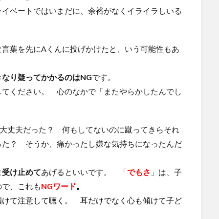
イベートではいまだに、余裕がなくイライラしいる
言葉を先にAくんに投げかけたと、いう可能性もあ
。
なり疑ってかかるのはNG
です。
てください。 心のなかで「またやらかしたんでし
大丈夫だった？ 何もしてないのに蹴ってきらそれ
った？ そうか、痛かったし嫌な気持ちになったんだ
ま受け止めて
あげるといいです。 「
でもさ
」は、子
ので、これも
NGワード
。
傾けて注意して聴く。 耳だけでなく心も傾けて子ど