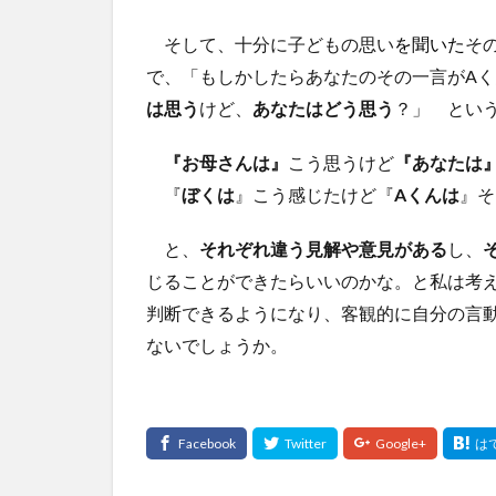
そして、十分に子どもの思い
を聞いた
そ
で、「もしかしたらあなたのその一言がA
は思う
けど、
あなたはどう思う
？」 とい
『お母さんは』
こう思うけど
『あなたは
『
ぼくは
』こう感じたけど『
Aくんは
』そ
と、
それぞれ違う見解や意見がある
し、
じることができたらいいのかな。と私は考
判断できるようになり、客観的に自分の言
ないでしょうか。