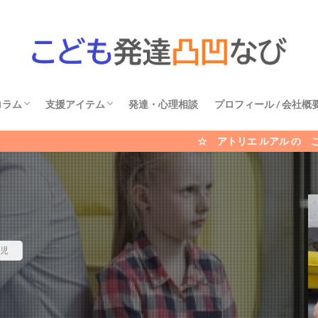
コラム
支援アイテム
発達・心理相談
プロフィール / 会社概
発達障害
不登校
育児
その他
ひとりごと
おしらせ
国語
算数
活動
生活
☆ アトリエ ルアル の こども発達凸凹なび
児