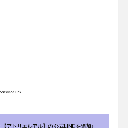
ponsored Link
 【アトリエルアル】の
公式LINE
を追加♪