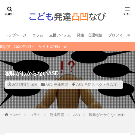
トップページ
コラム
支援アイテム
発達・心理相談
プロフィール /
4月～ サイトOPEN ☆
曖昧がわからないASD
2021年5月10日
ASD
,
発達障害
ASD
,
自閉スペクトラム症
HOME
コラム
発達障害
ASD
曖昧がわからないASD