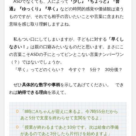
ASDでなくても、人によって
『少し』『ちょっと』『普
通』『ゆっくり』『早く』
などの時間的感覚や価値観は違う
ものですが、それでも相手の言いたいことや言葉に含まれた
意味を感じ取り理解しますよね。
私もつい口にしてしまいますが、子どもに対する
「早くし
なさい！」
は親の口癖みたいなものだと思います。まさにこ
の言葉こそASDの子にとってピンとこない言葉ナンバーワン
（？）ではないでしょうか。
『早く』ってどのくらい？ 今すぐ？ 5分？ 30分後？
ぜひ
具体的な数字や事柄
を示してあげてください。 でき
れば
納得できる理由
を添えて。
「8時にAちゃんが迎えに来るよ。今7時55分だから
あと5分で支度を終わらせて玄関をでるよ」
「授業が終わるまであと10分です。次は給食の準備
があるのであと3分したら片付けを始めますよ」